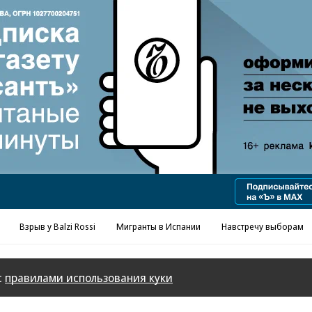
Реклама в «Ъ» www.kommersant.ru/ad
Взрыв у Balzi Rossi
Мигранты в Испании
Навстречу выборам
с
правилами использования куки