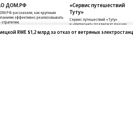
АО ДОМ.РФ
«Сервис путешествий
Туту»
ОМ.РФ рассказали, как крупным
паниям эффективно реализовывать
Сервис путешествий «Туту»
-стратегию
и «Нетмонет» поддержат лучших
сотрудников российских отелей
ецкой RWE $1,2 млрд за отказ от ветряных электростан
санте»
Реклама
Обратная связь
Вакансии
Правовая информация
Android
E-mail рассылки
реулок д. 41,
тел. +7 (495) 797-69-70.
Партнерские проекты/матери
«Промо» и «Официальное со
а: kommersant.ru) зарегистрировано
нформационных технологий
На kommersant.ru применяют
ционный номер и дата принятия
1 октября 2019 г.