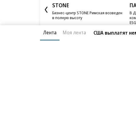
STONE
П
Бизнес-центр STONE Римская возведен
В Д
в полную высоту
ком
ESG
Лента
Моя лента
США выплатят нем
Благотворительный фонд
О «Коммер
Архив
Контакты
18+ реклама
© АО «Коммерсантъ». 127006, Москва, Оружейный пе
Сетевое издание «Коммерсантъ» (доменное имя сайт
Федеральной службой по надзору в сфере связи, и
и массовых коммуникаций (Роскомнадзор), регистра
решения о регистрации: серия
Эл № ФС77-76922
от 1