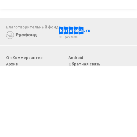
Благотворительный фонд
18+ реклама
О «Коммерсанте»
Android
Архив
Обратная связь
Контакты
Правовая информация
Реклама
E-mail рассылки
Вакансии
18+
© АО «Коммерсантъ». 127006, Москва, Оружейный переулок д. 41,
тел. +7 (495) 797-69-70.
Сетевое издание «Коммерсантъ» (доменное имя сайта:
kommersant.ru) зарегистрировано Федеральной службой