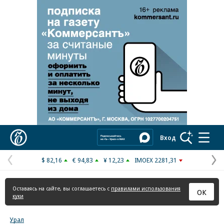
Реклама в «Ъ» www.kommersant.ru/ad
Коммерсантъ
Вход
$ 82,16
€ 94,83
¥ 12,23
IMOEX 2281,31
Предыдущая
С
страница
с
Оставаясь на сайте, вы соглашаетесь с
правилами использования
ОК
куки
Урал