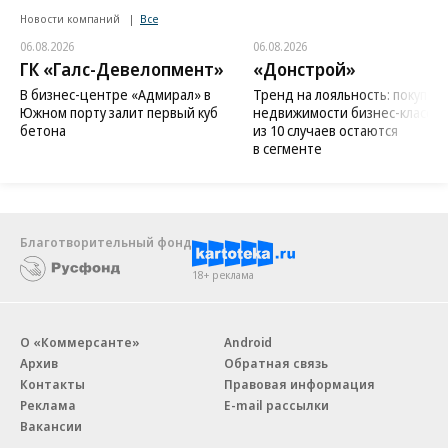
Новости компаний
Все
06.08.2026
06.08.2026
ГК «Галс-Девелопмент»
«Донстрой»
В бизнес-центре «Адмирал» в
Тренд на лояльность: покупат
Южном порту залит первый куб
недвижимости бизнес-класса в
бетона
из 10 случаев остаются
в сегменте
Благотворительный фонд
18+ реклама
О «Коммерсанте»
Android
Архив
Обратная связь
Контакты
Правовая информация
Реклама
E-mail рассылки
Вакансии