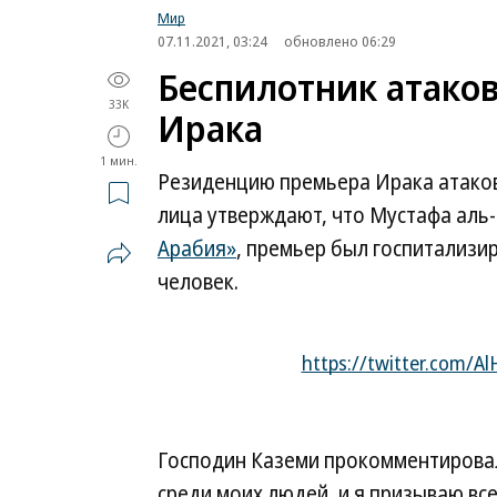
Мир
07.11.2021, 03:24
обновлено 06:29
Беспилотник атако
33K
Ирака
1 мин.
Резиденцию премьера Ирака атако
лица утверждают, что Мустафа аль
Арабия»
, премьер был госпитализи
человек.
https://twitter.com/A
Господин Каземи прокомментирова
среди моих людей, и я призываю все