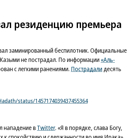
вал резиденцию премьера
вал заминированный беспилотник. Официальные
-Казыми не пострадал. По информации
«Аль-
рован с легкими ранениями.
Пострадали
десять
lHadath/status/1457174039437455364
л нападение в
Twitter
. «Я в порядке, слава Богу,
х к спокойствию и сдержанности во имя Ирака»,