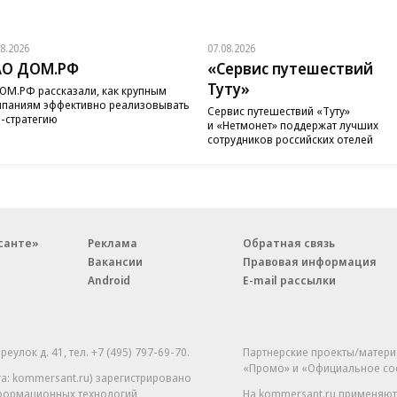
08.2026
07.08.2026
АО ДОМ.РФ
«Сервис путешествий
Туту»
ОМ.РФ рассказали, как крупным
паниям эффективно реализовывать
Сервис путешествий «Туту»
-стратегию
и «Нетмонет» поддержат лучших
сотрудников российских отелей
санте»
Реклама
Обратная связь
Вакансии
Правовая информация
Android
E-mail рассылки
реулок д. 41,
тел. +7 (495) 797-69-70.
Партнерские проекты/матери
«Промо» и «Официальное со
а: kommersant.ru) зарегистрировано
нформационных технологий
На kommersant.ru применяют