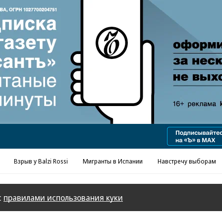
Реклама в «Ъ» www.kommersant.ru/ad
Взрыв у Balzi Rossi
Мигранты в Испании
Навстречу выборам
с
правилами использования куки