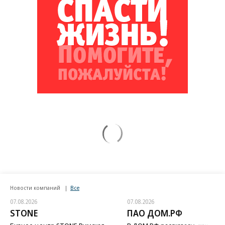
Путин озвучил итоговый план СВО
Зеленский неожиданно высказался о
возвращении Крыма
Заставим раскаяться: союзник России
дал грозное обещание