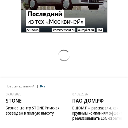
Заставим раскаяться: союзник России
дал грозное обещание
Зеленский неожиданно высказался о
возвращении Крыма