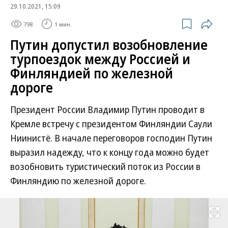
29.10.2021, 15:09
798
1 мин.
Путин допустил возобновление
турпоездок между Россией и
Финляндией по железной
дороге
Президент России Владимир Путин проводит в
Кремле встречу с президентом Финляндии Саули
Ниинистё. В начале переговоров господин Путин
выразил надежду, что к концу года можно будет
возобновить туристический поток из России в
Финляндию по железной дороге.
Развернуть на