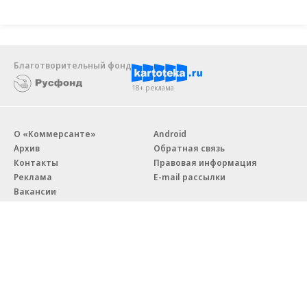
Новости компаний
Все
07.08.2026
07.08.2026
STONE
ПАО ДОМ.РФ
Бизнес-центр STONE Римская
В ДОМ.РФ рассказали, как
возведен в полную высоту
крупным компаниям эффектив
реализовывать ESG-стратегию
Благотворительный фонд
18+ реклама