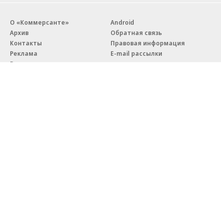
О «Коммерсанте»
Android
Архив
Обратная связь
Контакты
Правовая информация
Реклама
E-mail рассылки
Вакансии
18+
© АО «Коммерсантъ». 127006, Москва, Оружейный переулок д. 41,
тел. +7 (495) 797-69-70.
Сетевое издание «Коммерсантъ» (доменное имя сайта:
kommersant.ru) зарегистрировано Федеральной службой
по надзору в сфере связи, информационных технологий и массовых
коммуникаций (Роскомнадзор), регистрационный номер и дата
принятия решения о регистрации: серия
Эл № ФС77-76922
от 11 октября 2019 г.
Партнерские проекты/материалы, новости компаний, материалы
с пометкой «Промо» и «Официальное сообщение» опубликованы
на коммерческой основе.