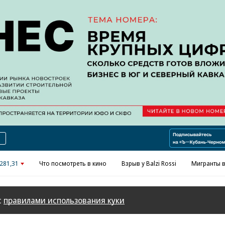
Реклама в «Ъ» www.kommersant.ru/ad
281,31
Что посмотреть в кино
Взрыв у Balzi Rossi
Мигранты в
с
правилами использования куки