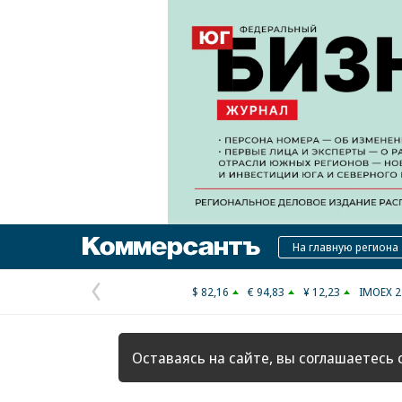
Коммерсантъ
На главную региона
$ 82,16
€ 94,83
¥ 12,23
IMOEX 2
Предыдущая
страница
Оставаясь на сайте, вы соглашаетесь 