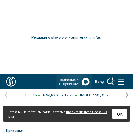
Реклама в «Ъ» www.kommersant.ru/ad
Коммерсантъ
Вход
$ 82,16
€ 94,83
¥ 12,23
IMOEX 2281,31
Предыдущая
С
страница
с
Оставаясь на сайте, вы соглашаетесь с
правилами использования
ОК
куки
Прикамье