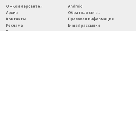
О «Коммерсанте»
Android
Архив
Обратная связь
Контакты
Правовая информация
Реклама
E-mail рассылки
Вакансии
18+
© АО «Коммерсантъ». 127006, Москва, Оружейный переулок д. 41,
тел. +7 (495) 797-69-70.
Сетевое издание «Коммерсантъ» (доменное имя сайта:
kommersant.ru) зарегистрировано Федеральной службой
по надзору в сфере связи, информационных технологий и массовых
коммуникаций (Роскомнадзор), регистрационный номер и дата
принятия решения о регистрации: серия
Эл № ФС77-76922
от 11 октября 2019 г.
Партнерские проекты/материалы, новости компаний, материалы
с пометкой «Промо» и «Официальное сообщение» опубликованы
на коммерческой основе.
На kommersant.ru применяются рекомендательные технологии.