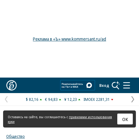
Реклама в «Ъ» www.kommersant.ru/ad
Коммерсантъ
Вход
$ 82,16
€ 94,83
¥ 12,23
IMOEX 2281,31
Предыдущая
С
страница
с
Оставаясь на сайте, вы соглашаетесь с
правилами использования
ОК
куки
Общество