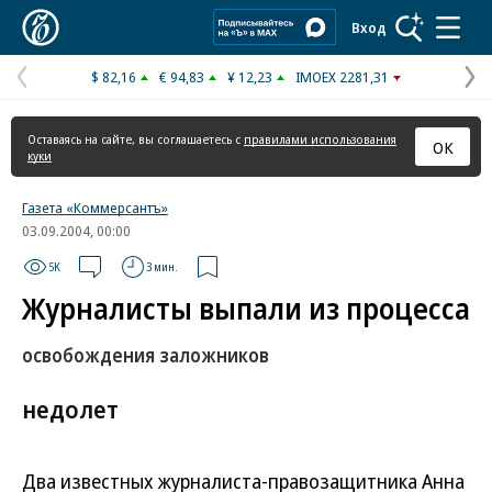
Коммерсантъ
Вход
$ 82,16
€ 94,83
¥ 12,23
IMOEX 2281,31
Предыдущая
С
страница
с
Оставаясь на сайте, вы соглашаетесь с
правилами использования
ОК
куки
Газета «Коммерсантъ»
03.09.2004, 00:00
5K
3 мин.
Журналисты выпали из процесса
освобождения заложников
недолет
Два известных журналиста-правозащитника Анна