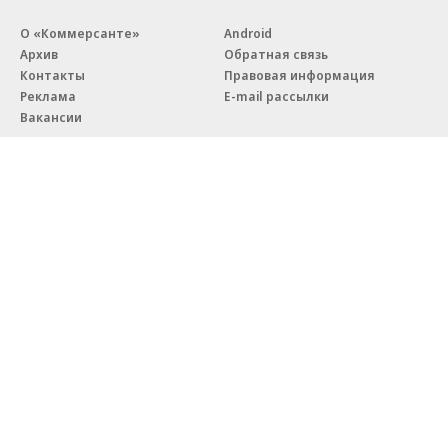
О «Коммерсанте»
Android
Архив
Обратная связь
Контакты
Правовая информация
Реклама
E-mail рассылки
Вакансии
18+
© АО «Коммерсантъ». 127006, Москва, Оружейный переулок д. 41,
тел. +7 (495) 797-69-70.
Сетевое издание «Коммерсантъ» (доменное имя сайта:
kommersant.ru) зарегистрировано Федеральной службой
по надзору в сфере связи, информационных технологий и массовых
коммуникаций (Роскомнадзор), регистрационный номер и дата
принятия решения о регистрации: серия
Эл № ФС77-76922
от 11 октября 2019 г.
Партнерские проекты/материалы, новости компаний, материалы
с пометкой «Промо» и «Официальное сообщение» опубликованы
на коммерческой основе.