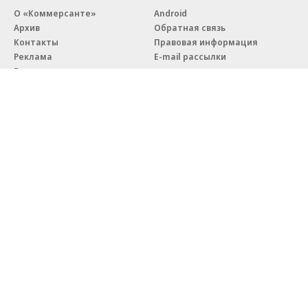
О «Коммерсанте»
Android
Архив
Обратная связь
Контакты
Правовая информация
Реклама
E-mail рассылки
Вакансии
18+
© АО «Коммерсантъ». 127006, Москва, Оружейный переулок д. 41,
тел. +7 (495) 797-69-70.
Сетевое издание «Коммерсантъ» (доменное имя сайта:
kommersant.ru) зарегистрировано Федеральной службой
по надзору в сфере связи, информационных технологий и массовых
коммуникаций (Роскомнадзор), регистрационный номер и дата
принятия решения о регистрации: серия
Эл № ФС77-76922
от 11 октября 2019 г.
Партнерские проекты/материалы, новости компаний, материалы
с пометкой «Промо» и «Официальное сообщение» опубликованы
на коммерческой основе.
На kommersant.ru применяются рекомендательные технологии.