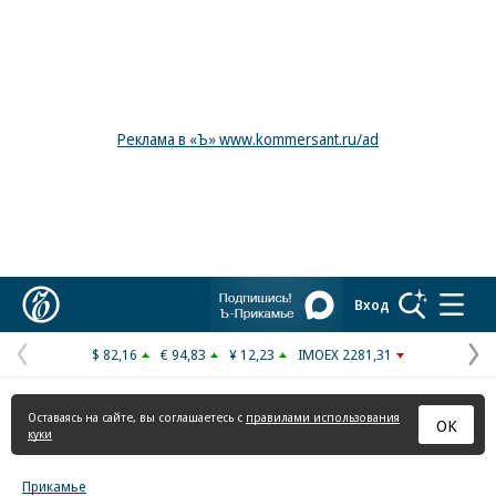
Реклама в «Ъ» www.kommersant.ru/ad
Коммерсантъ
Вход
$ 82,16
€ 94,83
¥ 12,23
IMOEX 2281,31
Предыдущая
С
страница
с
Оставаясь на сайте, вы соглашаетесь с
правилами использования
ОК
куки
Прикамье