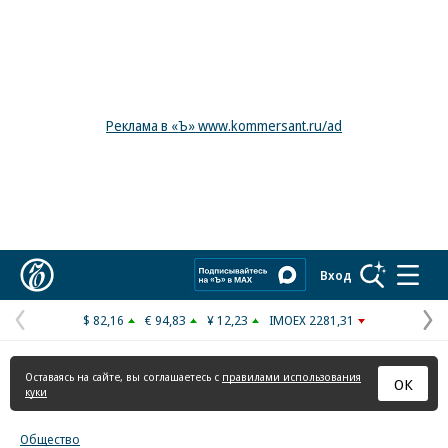
Реклама в «Ъ» www.kommersant.ru/ad
Коммерсантъ
Вход
$ 82,16
€ 94,83
¥ 12,23
IMOEX 2281,31
Предыдущая
С
страница
с
Оставаясь на сайте, вы соглашаетесь с
правилами использования
ОК
куки
Общество