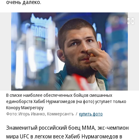
очень далеко.
Развернуть на
В списке наиболее обеспеченных бойцов смешанных
единоборств Хабиб Нурмагомедов (на фото) уступает только
Конору Макгрегору
Фото: Игорь Иванко, Коммерсантъ
/
купить фото
Знаменитый российский боец MMA, экс-чемпион
мира UFC в легком весе Хабиб Нурмагомедов в