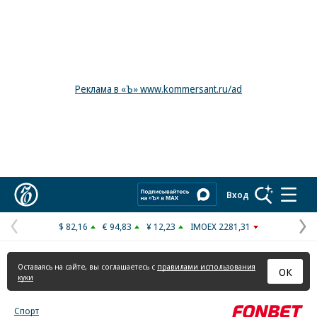
Реклама в «Ъ» www.kommersant.ru/ad
Коммерсантъ
Вход
$ 82,16
€ 94,83
¥ 12,23
IMOEX 2281,31
Предыдущая
С
страница
с
Оставаясь на сайте, вы соглашаетесь с
правилами использования
ОК
куки
Спорт