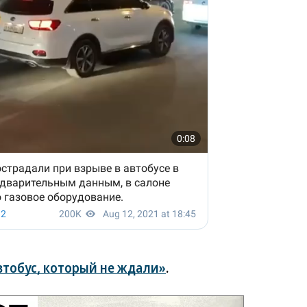
втобус, который не ждали»
.