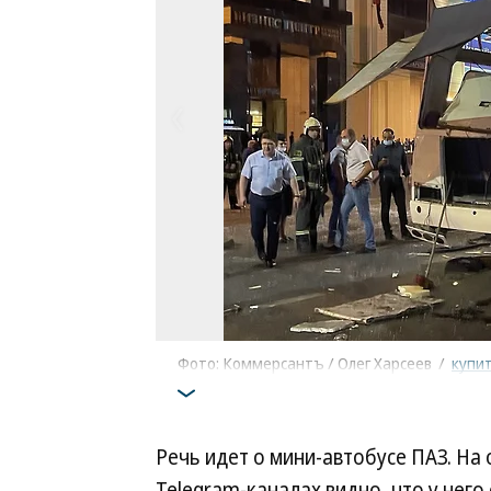
Фото: Коммерсантъ / Олег Харсеев
/
купи
Речь идет о мини-автобусе ПАЗ. На
Telegram-каналах видно, что у нег