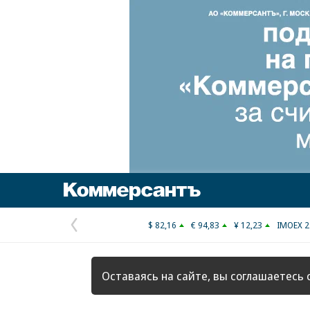
Коммерсантъ
$ 82,16
€ 94,83
¥ 12,23
IMOEX 2
Предыдущая
страница
Оставаясь на сайте, вы соглашаетесь 