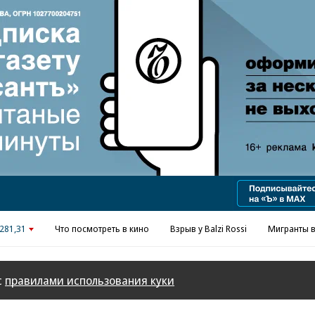
Реклама в «Ъ» www.kommersant.ru/ad
281,31
Что посмотреть в кино
Взрыв у Balzi Rossi
Мигранты в
с
правилами использования куки