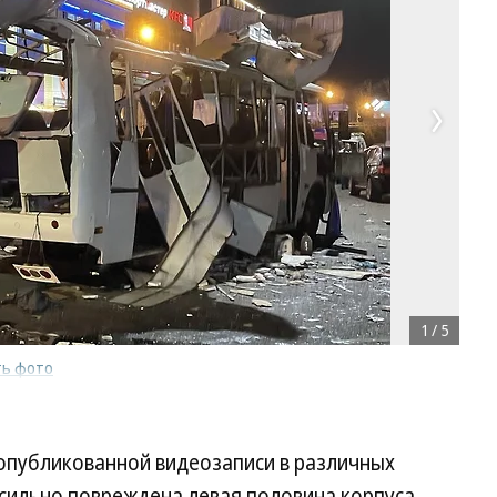
1
/
5
ть фото
 опубликованной видеозаписи в различных
о сильно повреждена левая половина корпуса,