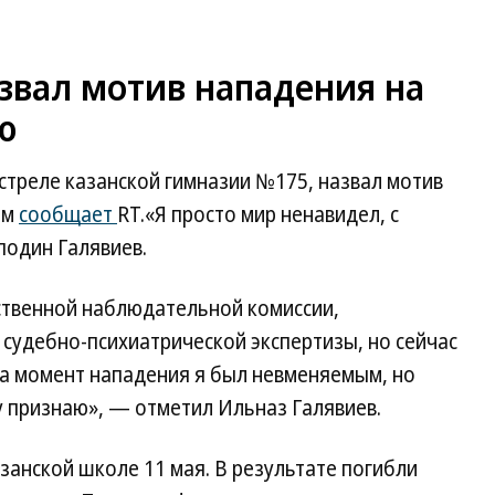
звал мотив нападения на
ю
стреле казанской гимназии №175, назвал мотив
ом
сообщает
RТ.«Я просто мир ненавидел, с
подин Галявиев.
ственной наблюдательной комиссии,
 судебно-психиатрической экспертизы, но сейчас
на момент нападения я был невменяемым, но
у признаю», — отметил Ильназ Галявиев.
занской школе 11 мая. В результате погибли