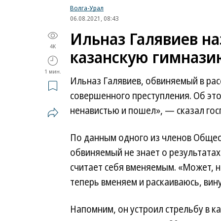
Волга-Урал
06.08.2021, 08:43
Ильназ Галявиев на
4K
казанскую гимнази
1 мин.
Ильназ Галявиев, обвиняемый в рас
совершенного преступления. Об эт
ненавистью и пошел», — сказал гос
По данным одного из членов Обще
обвиняемый не знает о результатах
считает себя вменяемым. «Может, 
теперь вменяем и раскаиваюсь, вин
Напомним, он устроил стрельбу в ка