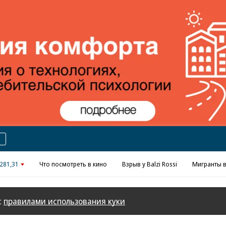
Реклама в «Ъ» www.kommersant.ru/ad
281,31
Что посмотреть в кино
Взрыв у Balzi Rossi
Мигранты в
с
правилами использования куки