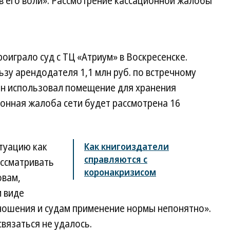
 его воли». Рассмотрение кассационной жалобы
оиграло суд с ТЦ «Атриум» в Воскресенске.
льзу арендодателя 1,1 млн руб. по встречному
азин использовал помещение для хранения
онная жалоба сети будет рассмотрена 16
туацию как
Как книгоиздатели
справляются с
ассматривать
коронакризисом
овам,
м виде
ношения и судам применение нормы непонятно».
вязаться не удалось.