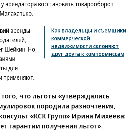
вы у арендатора восстановить товарооборот
 Малахатько.
овий аренды
Как владельцы и съемщики
коммерческой
додателей,
недвижимости склоняют
ег Шейкин. Но,
друг друга к компромиссам
твиями
оты для
и применяют.
 того, что льготы «утверждались
рмулировок породила разночтения,
онсульт «КСК Групп» Ирина Михеева:
нет гарантии получения льгот».