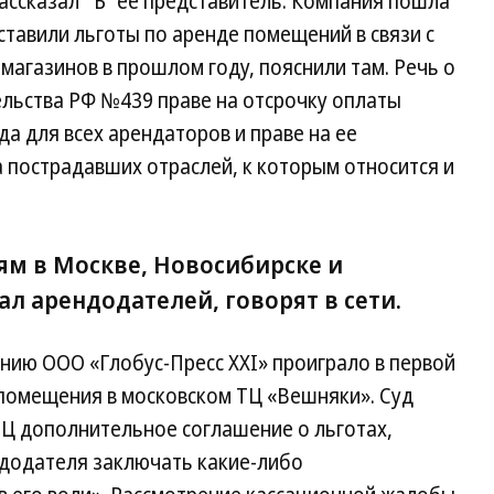
ассказал “Ъ” ее представитель. Компания пошла
ставили льготы по аренде помещений в связи с
агазинов в прошлом году, пояснили там. Речь о
льства РФ №439 праве на отсрочку оплаты
да для всех арендаторов и праве на ее
 пострадавших отраслей, к которым относится и
ям в Москве, Новосибирске и
л арендодателей, говорят в сети.
анию ООО «Глобус-Пресс ХХI» проиграло в первой
 помещения в московском ТЦ «Вешняки». Суд
ТЦ дополнительное соглашение о льготах,
ндодателя заключать какие-либо