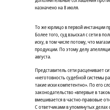
дополнительные соглашения против
назначено на 8 июля.
То же юрлицо в первой инстанции пр
Более того, суд взыскал с сети в по
иску, в том числе потому, что маг
продукции. По этому делу апелляци
августа.
Представитель сети расценивает си
«неготовность судебной системы р
такие иски компетентно». По его сл
законодательство «впервые в тако
вмешивается в частно-правовые от
С ответчиками в упомянутых делах с