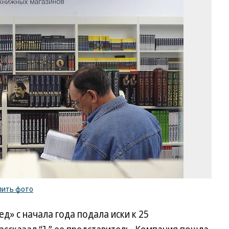
Фо
Ан
Бе
Ко
/
ку
ф
пить фото
» c начала года подала иски к 25