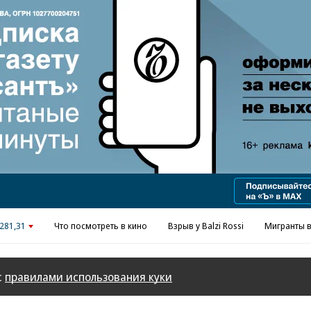
Реклама в «Ъ» www.kommersant.ru/ad
281,31
Что посмотреть в кино
Взрыв у Balzi Rossi
Мигранты в
с
правилами использования куки