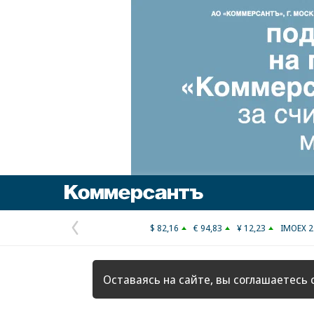
Коммерсантъ
$ 82,16
€ 94,83
¥ 12,23
IMOEX 2
Предыдущая
страница
Оставаясь на сайте, вы соглашаетесь 