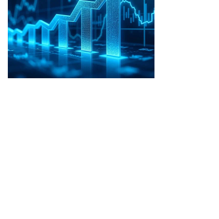
то:
тон
лицкий,
ммерсантъ
пить
ото