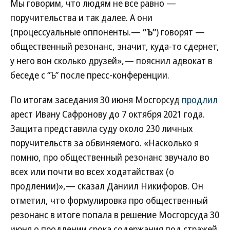
Мы говорим, что людям не все равно —
поручительства и так далее. А они
(процессуальные оппоненты.—
“Ъ”
) говорят —
общественный резонанс, значит, куда-то сдернет,
у него вон сколько друзей»,— пояснил адвокат в
беседе с “Ъ” после пресс-конференции.
По итогам заседания 30 июня Мосгорсуд
продлил
арест Ивану Сафронову до 7 октября 2021 года.
Защита представила суду около 230 личных
поручительств за обвиняемого. «Насколько я
помню, про общественный резонанс звучало во
всех или почти во всех ходатайствах (о
продлении)»,— сказал Даниил Никифоров. Он
отметил, что формулировка про общественный
резонанс в итоге попала в решение Мосгорсуда 30
июня о продлении срока содержания под стражей.