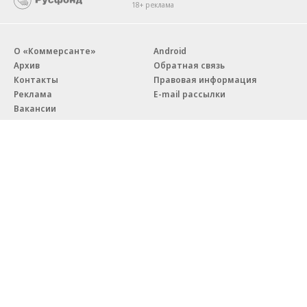
18+ реклама
О «Коммерсанте»
Android
Архив
Обратная связь
Контакты
Правовая информация
Реклама
E-mail рассылки
Вакансии
18+
© АО «Коммерсантъ». 127006, Москва, Оружейный переулок д. 41,
тел. +7 (495) 797-69-70.
Сетевое издание «Коммерсантъ» (доменное имя сайта:
kommersant.ru) зарегистрировано Федеральной службой
по надзору в сфере связи, информационных технологий и массовых
коммуникаций (Роскомнадзор), регистрационный номер и дата
принятия решения о регистрации: серия
Эл № ФС77-76922
от 11 октября 2019 г.
Партнерские проекты/материалы, новости компаний, материалы