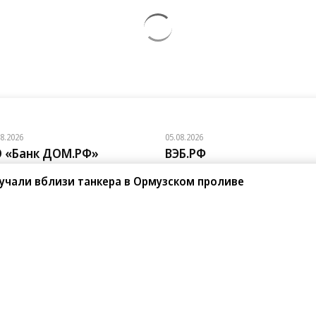
08.2026
05.08.2026
 «Банк ДОМ.РФ»
ВЭБ.РФ
к ДОМ.РФ в 2,5 раза нарастил
Новосибирск, Сургут и Южно-
учали вблизи танкера в Ормузском проливе
емы кредитования подрядчиков
Сахалинск — в лидерах по активнос
 с эскроу
реализации ГЧП
санте»
Реклама
Обратная связь
Вакансии
Правовая информация
Android
E-mail рассылки