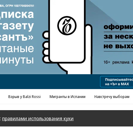
Реклама в «Ъ» www.kommersant.ru/ad
Взрыв у Balzi Rossi
Мигранты в Испании
Навстречу выборам
с
правилами использования куки