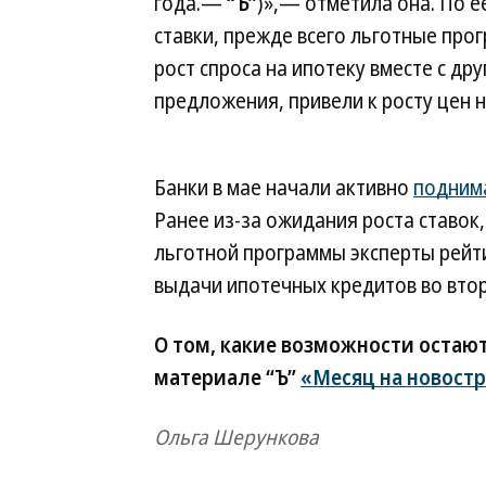
года.—
“Ъ”
)»,— отметила она. По е
ставки, прежде всего льготные пр
рост спроса на ипотеку вместе с д
предложения, привели к росту цен 
Банки в мае начали активно
поднима
Ранее из-за ожидания роста ставо
льготной программы эксперты рейт
выдачи ипотечных кредитов во втор
О том, какие возможности остают
материале “Ъ”
«Месяц на новост
Ольга Шерункова