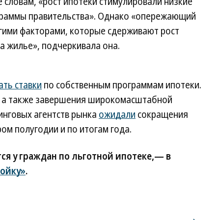
е словам, «рост ипотеки стимулировали низкие
ограммы правительства». Однако «опережающий
ругими факторами, которые сдерживают рост
на жилье», подчеркивала она.
ть ставки
по собственным программам ипотеки.
к, а также завершения широкомасштабной
инговых агентств рынка
ожидали
сокращения
ом полугодии и по итогам года.
ся у граждан по льготной ипотеке,— в
ройку»
.