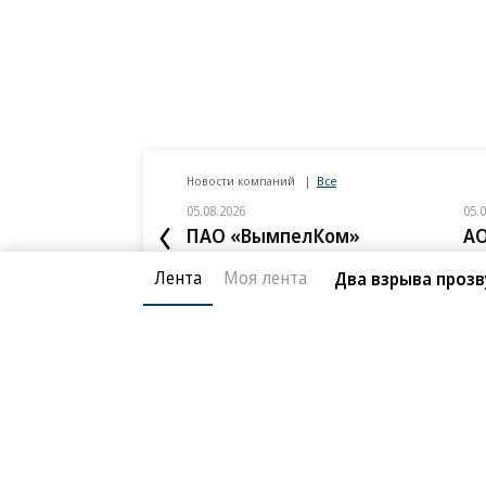
Новости компаний
Все
05.08.2026
05.
ПАО «ВымпелКом»
АО
Beeline Cloud и PlatformCraft запустили
Бан
Лента
Моя лента
Два взрыва прозв
холодное S3-хранилище для архивных
объ
данных бизнеса
ИЖС
Благотворительный фонд
О «Коммер
Архив
Контакты