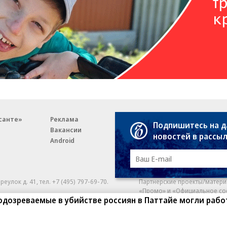
санте»
Реклама
Обратная связь
Подпишитесь на 
Вакансии
Правовая информация
новостей в рассы
Android
E-mail рассылки
реулок д. 41,
тел. +7 (495) 797-69-70.
Партнерские проекты/матери
«Промо» и «Официальное со
а: kommersant.ru) зарегистрировано
одозреваемые в убийстве россиян в Паттайе могли рабо
нформационных технологий
На kommersant.ru применяют
ционный номер и дата принятия
1 октября 2019 г.