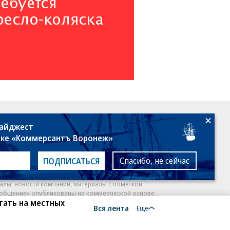
18+
дайджест
лке «Коммерсантъ Воронеж»
Спасибо, не сейчас
ПОДПИСАТЬСЯ
алы, новости компаний, материалы с пометкой
общение» опубликованы на коммерческой основе.
тать на местных
Вся лента
ся рекомендательные технологии.
Подробнее
Еще