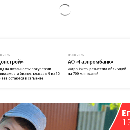
08.2026
06.08.2026
онстрой»
АО «Газпромбанк»
нд на лояльность: покупатели
«АгроНэкст» разместил облигаций
вижимости бизнес-класса в 9 из 10
на 700 млн юаней
чаев остаются в сегменте