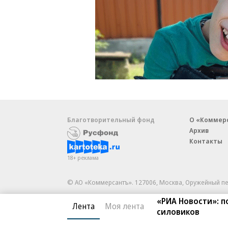
Благотворительный фонд
О «Коммер
Архив
Контакты
18+ реклама
© АО «Коммерсантъ». 127006, Москва, Оружейный пе
Сетевое издание «Коммерсантъ» (доменное имя сайт
«РИА Новости»: п
Лента
Моя лента
Федеральной службой по надзору в сфере связи, и
силовиков
и массовых коммуникаций (Роскомнадзор), регистра
решения о регистрации: серия
Эл № ФС77-76922
от 1