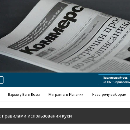
Реклама в «Ъ» www.kommersant.ru/ad
Взрыв у Balzi Rossi
Мигранты в Испании
Навстречу выборам
с
правилами использования куки