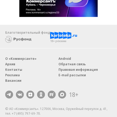
Благотворительный фонд
18+ реклама
О «Коммерсанте»
Android
Архив
Обратная связь
Контакты
Правовая информация
Реклама
E-mail рассылки
Вакансии
18+
© АО «Коммерсантъ». 127006, Москва, Оружейный переулок д. 41,
тел. +7 (495) 797-69-70.