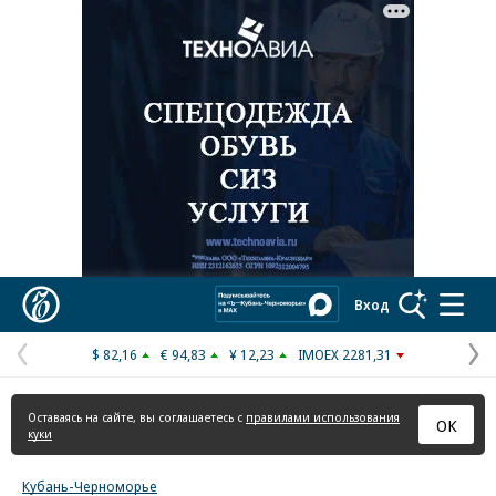
Реклама в «Ъ» www.kommersant.ru/ad
Коммерсантъ
Вход
$ 82,16
€ 94,83
¥ 12,23
IMOEX 2281,31
Предыдущая
С
страница
с
Оставаясь на сайте, вы соглашаетесь с
правилами использования
ОК
куки
Кубань-Черноморье