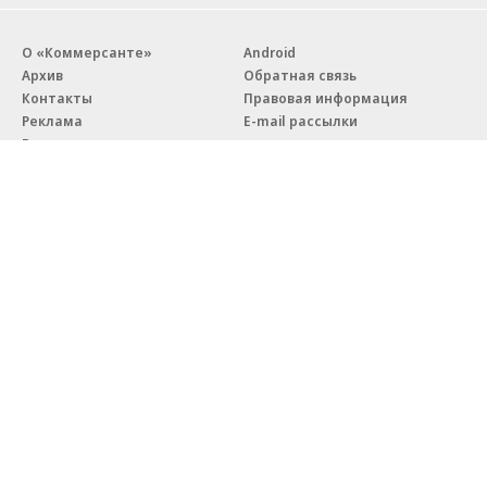
О «Коммерсанте»
Android
Архив
Обратная связь
Контакты
Правовая информация
Реклама
E-mail рассылки
Вакансии
18+
© АО «Коммерсантъ». 127006, Москва, Оружейный переулок д. 41,
тел. +7 (495) 797-69-70.
Сетевое издание «Коммерсантъ» (доменное имя сайта:
kommersant.ru) зарегистрировано Федеральной службой
по надзору в сфере связи, информационных технологий и массовых
коммуникаций (Роскомнадзор), регистрационный номер и дата
принятия решения о регистрации: серия
Эл № ФС77-76922
от 11 октября 2019 г.
Партнерские проекты/материалы, новости компаний, материалы
с пометкой «Промо» и «Официальное сообщение» опубликованы
на коммерческой основе.