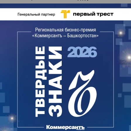
В суде представитель «Алтын курай» заявил, что
при назначении муфтия был нарушен
прописанный в уставе ДУМ порядок: Айнур
Биргалин не был первым заместителем главы
духовного управления, и у него не было
десятилетнего стажа работы. По мнению истца,
так как муфтий был избран нелегитимно, значит,
он не был уполномочен подписывать документы
от имени духовного управления, в частности
отказы от исполнения договоров с «Алтын
кураем».
Представители налоговой службы заявили в суде,
что нарушений закона при внесении записи в
ЕГРЮЛ не было, а финансово-хозяйственные