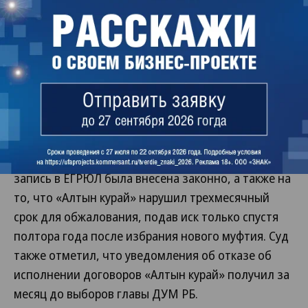
отношения между «Алтын-Курай» и ДУМ РБ «не
могут ставиться в зависимость от конкретного
физического лица», а значит, смена председателя
не нарушает права и интересы компании.
Представители ДУМ РБ в судебном процессе не
участвовали.
Суд согласился с доводами ответчика, указав, что
запись в ЕГРЮЛ была внесена законно, а также на
то, что «Алтын курай» нарушил трехмесячный
срок для обжалования, подав иск только спустя
полтора года после избрания нового муфтия. Суд
также отметил, что уведомления об отказе об
исполнении договоров «Алтын курай» получил за
месяц до выборов главы ДУМ РБ.