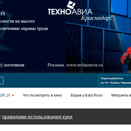
Реклама в «Ъ» www.kommersant.ru/ad
281,31
Что посмотреть в кино
Взрыв у Balzi Rossi
Мигранты в
с
правилами использования куки