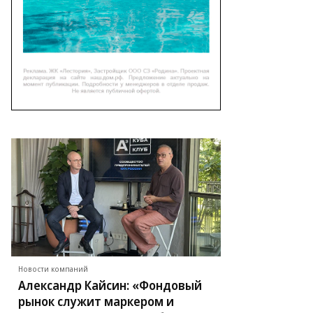
личеству
ботизированных
ерм
ссии
дирует
лужская
ласть
то:
laval.com
Новости компаний
Александр Кайсин: «Фондовый
рынок служит маркером и