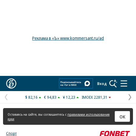
Реклама в «Ъ» www.kommersant.ru/ad
Коммерсантъ
Вход
$ 82,16
€ 94,83
¥ 12,23
IMOEX 2281,31
Предыдущая
С
страница
с
Оставаясь на сайте, вы соглашаетесь с
правилами использования
ОК
куки
Спорт