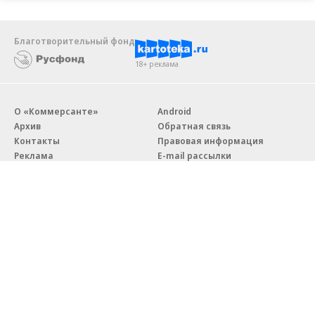
Благотворительный фонд
18+ реклама
О «Коммерсанте»
Android
Архив
Обратная связь
Контакты
Правовая информация
Реклама
E-mail рассылки
Вакансии
18+
© АО «Коммерсантъ». 127006, Москва, Оружейный переулок д. 41,
тел. +7 (495) 797-69-70.
Сетевое издание «Коммерсантъ» (доменное имя сайта:
kommersant.ru) зарегистрировано Федеральной службой
по надзору в сфере связи, информационных технологий и массовых