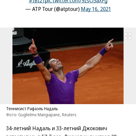
#IBI21
pic.twitter.com/9zsCl5aXFg
— ATP Tour (@atptour)
May 16, 2021
Развернуть на
Теннисист Рафаэль Надаль
Фото: Guglielmo Mangiapane, Reuters
34-летний Надаль и 33-летний Джокович