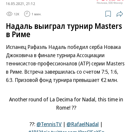
16.05.2021, 21:12
Реклама, ООО Фонкор
12K
1 мин.
Надаль выиграл турнир Masters
в Риме
Испанец Рафаэль Надаль победил серба Новака
Джоковича в финале турнира Ассоциации
теннисистов-профессионалов (ATP) серии Masters
в Риме. Встреча завершилась со счетом 7:5, 1:6,
6:3. Призовой фонд турнира превышает €2 млн.
Another round of La Decima for Nadal, this time in
Rome! ??
??:
@TennisTV
|
@RafaelNadal
|