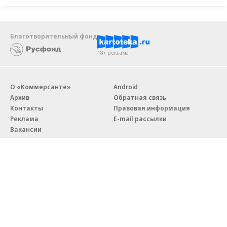
Благотворительный фонд
18+ реклама
О «Коммерсанте»
Android
Архив
Обратная связь
Контакты
Правовая информация
Реклама
E-mail рассылки
Вакансии
18+
© АО «Коммерсантъ». 127006, Москва, Оружейный переулок д. 41,
тел. +7 (495) 797-69-70.
Сетевое издание «Коммерсантъ» (доменное имя сайта:
kommersant.ru) зарегистрировано Федеральной службой
по надзору в сфере связи, информационных технологий и массовых