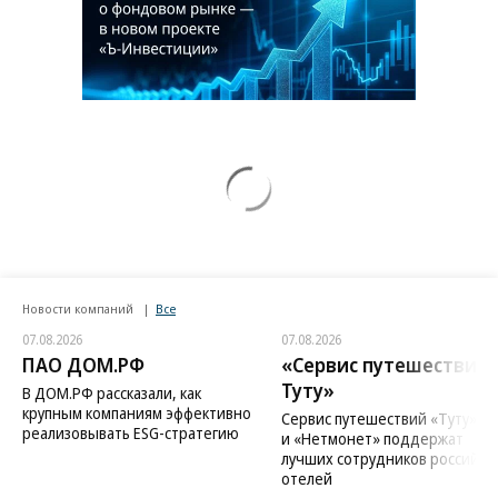
Новости компаний
Все
07.08.2026
07.08.2026
ПАО ДОМ.РФ
«Сервис путешествий
Туту»
В ДОМ.РФ рассказали, как
крупным компаниям эффективно
Сервис путешествий «Туту»
реализовывать ESG-стратегию
и «Нетмонет» поддержат
лучших сотрудников российск
отелей