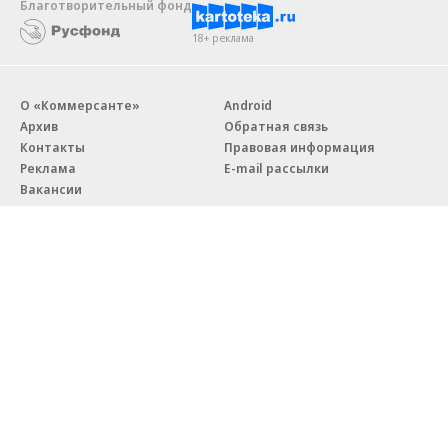
Благотворительный фонд
18+ реклама
О «Коммерсанте»
Android
Архив
Обратная связь
Контакты
Правовая информация
Реклама
E-mail рассылки
Вакансии
18+
© АО «Коммерсантъ». 127006, Москва, Оружейный переулок д. 41,
тел. +7 (495) 797-69-70.
Сетевое издание «Коммерсантъ» (доменное имя сайта:
kommersant.ru) зарегистрировано Федеральной службой
по надзору в сфере связи, информационных технологий и массовых
коммуникаций (Роскомнадзор), регистрационный номер и дата
принятия решения о регистрации: серия
Эл № ФС77-76922
от 11 октября 2019 г.