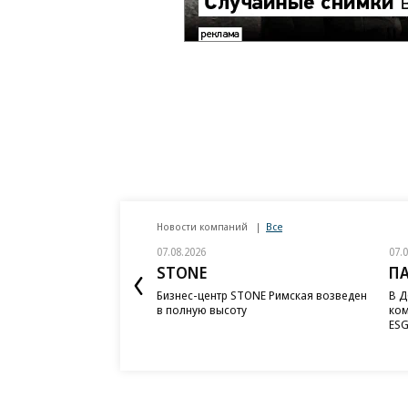
Новости компаний
Все
07.08.2026
07.
STONE
П
Бизнес-центр STONE Римская возведен
В Д
в полную высоту
ком
ESG