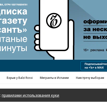
Реклама в «Ъ» www.kommersant.ru/ad
Взрыв у Balzi Rossi
Мигранты в Испании
Навстречу выборам
с
правилами использования куки