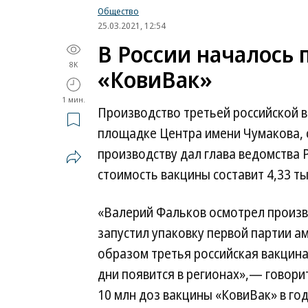
Общество
25.03.2021, 12:54
В России началось 
8K
«КовиВак»
1 мин.
Производство третьей российской в
площадке Центра имени Чумакова,
производству дал глава ведомства
стоимость вакцины составит 4,33 тыс
«Валерий Фальков осмотрел произв
запустил упаковку первой партии а
образом третья российская вакцин
дни появится в регионах»,— говори
10 млн доз вакцины «КовиВак» в го