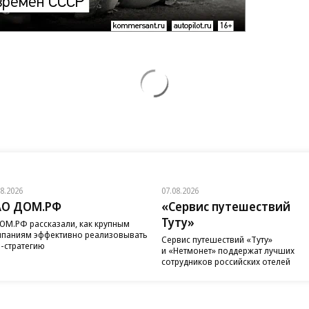
08.2026
07.08.2026
АО ДОМ.РФ
«Сервис путешествий
Туту»
ОМ.РФ рассказали, как крупным
паниям эффективно реализовывать
Сервис путешествий «Туту»
-стратегию
и «Нетмонет» поддержат лучших
сотрудников российских отелей