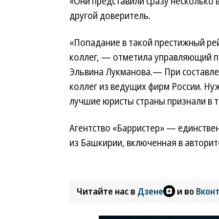
«Они представили сразу несколько
другой доверитель.
«Попадание в такой престижный ре
коллег, — отметила управляющий па
Эльвина Лукманова.— При составле
коллег из ведущих фирм России. Ну
лучшие юристы страны признали в 
Агентство «Барристер» — единстве
из Башкирии, включенная в авторит
Читайте нас в
Дзене
и во
Вкон