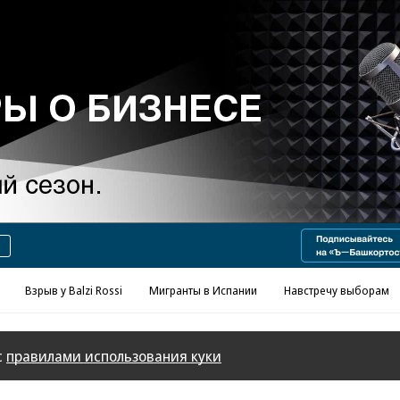
Реклама в «Ъ» www.kommersant.ru/ad
Взрыв у Balzi Rossi
Мигранты в Испании
Навстречу выборам
с
правилами использования куки