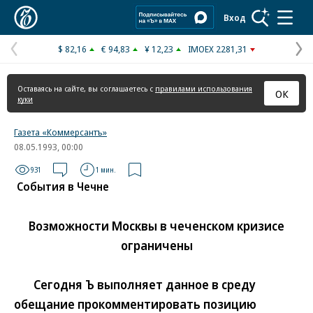
Коммерсантъ
Вход
$ 82,16
€ 94,83
¥ 12,23
IMOEX 2281,31
Предыдущая
С
страница
с
Оставаясь на сайте, вы соглашаетесь с
правилами использования
ОК
куки
Газета «Коммерсантъ»
08.05.1993, 00:00
931
1 мин.
События в Чечне
Возможности Москвы в чеченском кризисе
ограничены
Сегодня Ъ выполняет данное в среду
обещание прокомментировать позицию