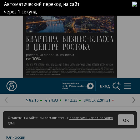
Автоматический переход на сайт
через
1
секунд
Реклама в «Ъ» www.kommersant.ru/ad
Коммерсантъ
Вход
$ 82,16
€ 94,83
¥ 12,23
IMOEX 2281,31
Предыдущая
С
страница
с
Оставаясь на сайте, вы соглашаетесь с
правилами использования
ОК
куки
Юг России