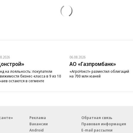
08.2026
06.08.2026
онстрой»
АО «Газпромбанк»
нд на лояльность: покупатели
«АгроНэкст» разместил облигаций
вижимости бизнес-класса в 9 из 10
на 700 млн юаней
чаев остаются в сегменте
санте»
Реклама
Обратная связь
Вакансии
Правовая информация
Android
E-mail рассылки