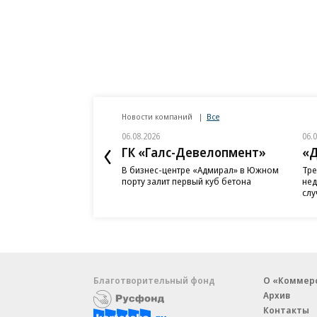
Новости компаний
Все
06.08.2026
06.
ГК «Галс-Девелопмент»
«Д
В бизнес-центре «Адмирал» в Южном
Тре
порту залит первый куб бетона
нед
слу
Благотворительный фонд
О «Коммер
Архив
Контакты