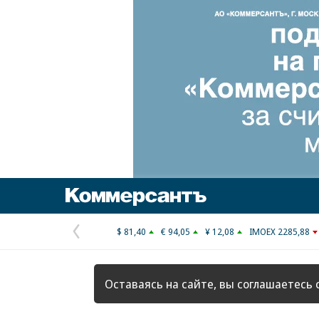
Коммерсантъ
$ 81,40
€ 94,05
¥ 12,08
IMOEX 2285,88
Предыдущая
страница
Оставаясь на сайте, вы соглашаетесь 