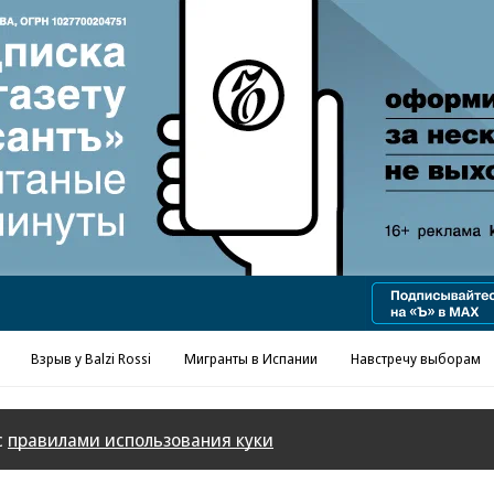
Реклама в «Ъ» www.kommersant.ru/ad
Взрыв у Balzi Rossi
Мигранты в Испании
Навстречу выборам
с
правилами использования куки