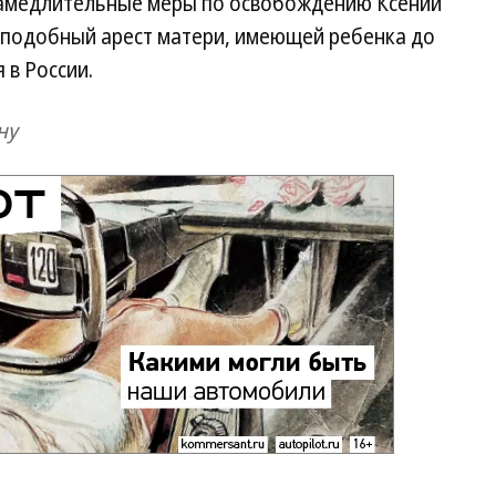
замедлительные меры по освобождению Ксении
о подобный арест матери, имеющей ребенка до
 в России.
ну