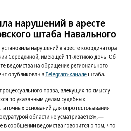
шла нарушений в аресте
овского штаба Навального
е установила нарушений в аресте координатора
нии Середкиной, имеющей 11-летнюю дочь. Об
ете ведомства на обращение регионального
ент опубликован в
Telegram-канале
штаба.
процессуального права, влекущих по смыслу
ихся по указанным делам судебных
остаточных оснований для опротестовывания
окуратурой области не усматривается»,—
е в сообщении ведомства говорится о том, что