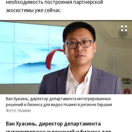
необходимость построения партнерской
экосистемы уже сейчас.
Развернуть на
Ван Хуасинь, директор департамента интегрированных
решений и бизнеса для видео Huawei в регионе Евразия
Фото: Huawei
Ван Хуасинь, директор департамента
интегрированных решений и бизнеса для