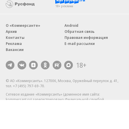
18+ реклама
О «Коммерсанте»
Android
Архив
Обратная связь
Контакты
Правовая информация
Реклама
E-mail рассылки
Вакансии
18+
© АО «Коммерсантъ». 127006, Москва, Оружейный переулок д. 41,
тел. +7 (495) 797-69-70.
Сетевое издание «Коммерсантъ» (доменное имя сайта:
kommersant.ru) зарегистрировано Федеральной службой
по надзору в сфере связи, информационных технологий и массовых
коммуникаций (Роскомнадзор), регистрационный номер и дата
принятия решения о регистрации: серия
Эл № ФС77-76922
от 11 октября 2019 г.
Партнерские проекты/материалы, новости компаний, материалы