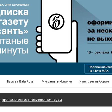
Реклама в «Ъ» www.kommersant.ru/ad
Взрыв у Balzi Rossi
Мигранты в Испании
Навстречу выборам
с
правилами использования куки