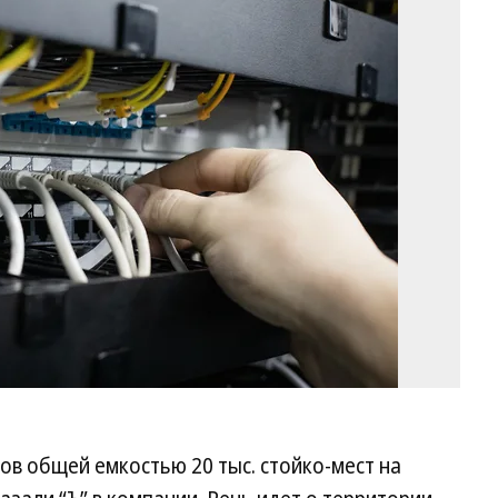
Фо
Ст
Де
Ко
тров общей емкостью 20 тыс. стойко-мест на