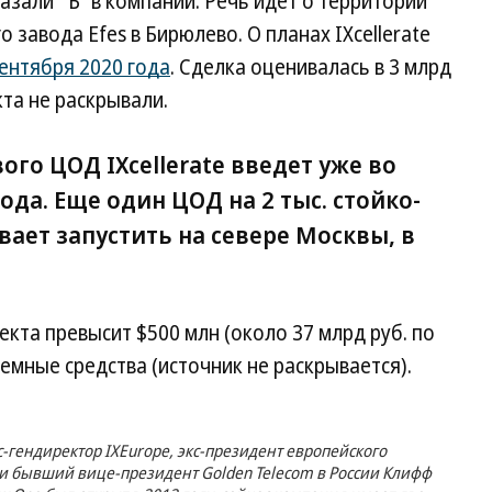
казали “Ъ” в компании. Речь идет о территории
завода Efes в Бирюлево. О планах IXcellerate
сентября 2020 года
. Сделка оценивалась в 3 млрд
кта не раскрывали.
вого ЦОД IXcellerate введет уже во
ода. Еще один ЦОД на 2 тыс. стойко-
ает запустить на севере Москвы, в
кта превысит $500 млн (около 37 млрд руб. по
аемные средства (источник не раскрывается).
-гендиректор IXEurope, экс-президент европейского
р и бывший вице-президент Golden Telecom в России Клифф