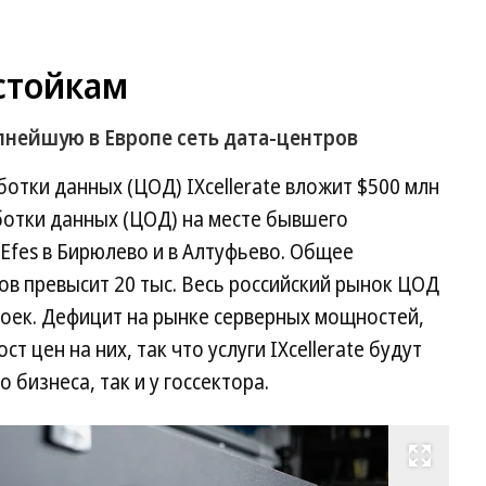
стойкам
упнейшую в Европе сеть дата-центров
отки данных (ЦОД) IXcellerate вложит $500 млн
ботки данных (ЦОД) на месте бывшего
Efes в Бирюлево и в Алтуфьево. Общее
ов превысит 20 тыс. Весь российский рынок ЦОД
 стоек. Дефицит на рынке серверных мощностей,
т цен на них, так что услуги IXcellerate будут
 бизнеса, так и у госсектора.
Развернуть на весь экран