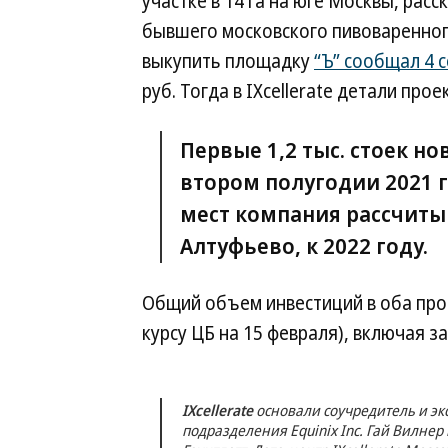
участке в 14 га на юге Москвы, расс
бывшего московского пивоваренного 
выкупить площадку
“Ъ” сообщал 4 
руб. Тогда в IXcellerate детали прое
Первые 1,2 тыс. стоек но
втором полугодии 2021 г
мест компания рассчитыв
Алтуфьево, к 2022 году.
Общий объем инвестиций в оба прое
курсу ЦБ на 15 февраля), включая з
IXcellerate
основали соучредитель и экс
подразделения Equinix Inc. Гай Вилне