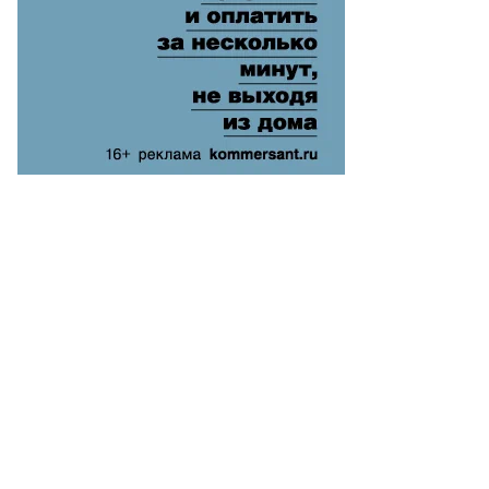
то:
анислав
нисенко,
ммерсантъ