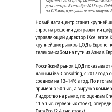
Гаунтлетт. Дата-центр IXcellerate Mosc
дата-центра. В сентябре 2017 года Gol
на $15 млн, в результате чего получит
Новый дата-центр станет крупнейш
спрос на решения для развития циф
управляющий директор IXcellerate К
крупнейших рынков ЦОД в Европе п
телеком-хабом на пути из Азии в Ев
Российский рынок ЦОД показывает 
данным iKS-Consulting, с 2017 года 
среднем на 13–14% в год. По итогам
примерно 50 тыс., а выручка коммер
Лидерство на рынке, по оценкам Cne
11,5 тыс. серверных стоек), опередив
DataPro (2,4 тыс. стоек).