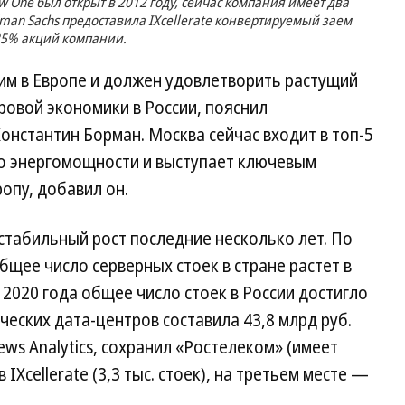
ow One был открыт в 2012 году, сейчас компания имеет два
dman Sachs предоставила IXcellerate конвертируемый заем
 25% акций компании.
им в Европе и должен удовлетворить растущий
ровой экономики в России, пояснил
онстантин Борман. Москва сейчас входит в топ-5
о энергомощности и выступает ключевым
ропу, добавил он.
стабильный рост последние несколько лет. По
общее число серверных стоек в стране растет в
 2020 года общее число стоек в России достигло
ческих дата-центров составила 43,8 млрд руб.
ws Analytics, сохранил «Ростелеком» (имеет
 IXcellerate (3,3 тыс. стоек), на третьем месте —