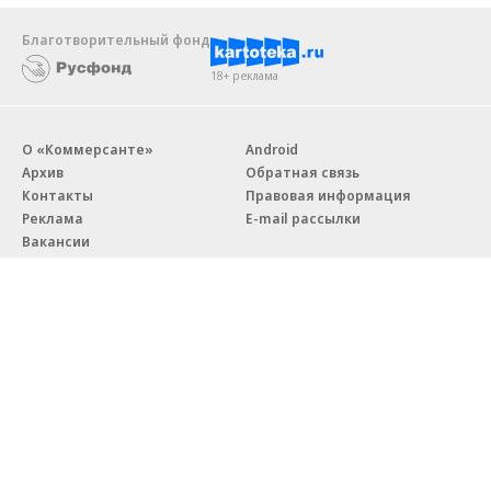
Благотворительный фонд
18+ реклама
О «Коммерсанте»
Android
Архив
Обратная связь
Контакты
Правовая информация
Реклама
E-mail рассылки
Вакансии
18+
© АО «Коммерсантъ». 127006, Москва, Оружейный переулок д. 41,
тел. +7 (495) 797-69-70.
Сетевое издание «Коммерсантъ» (доменное имя сайта:
kommersant.ru) зарегистрировано Федеральной службой
по надзору в сфере связи, информационных технологий и массовых
коммуникаций (Роскомнадзор), регистрационный номер и дата
принятия решения о регистрации: серия
Эл № ФС77-76922