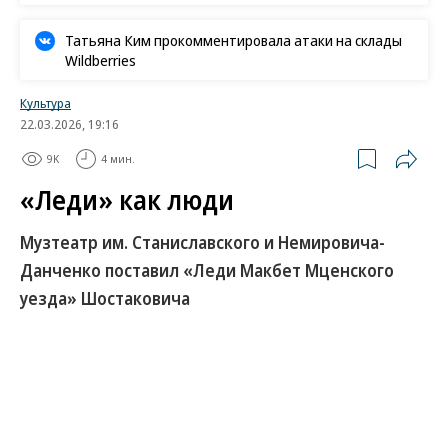
Татьяна Ким прокомментировала атаки на склады
Wildberries
Культура
22.03.2026, 19:16
9K
4 мин.
«Леди» как люди
Музтеатр им. Станиславского и Немировича-
Данченко поставил «Леди Макбет Мценского
уезда» Шостаковича
В Московском музыкальном театре имени
Станиславского и Немировича-Данченко вышла
премьера новой сценической версии оперы
Дмитрия Шостаковича «Леди Макбет Мценского