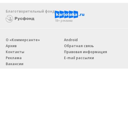
Благотворительный фонд
18+ реклама
О «Коммерсанте»
Android
Архив
Обратная связь
Контакты
Правовая информация
Реклама
E-mail рассылки
Вакансии
18+
© АО «Коммерсантъ». 127006, Москва, Оружейный переулок д. 41,
тел. +7 (495) 797-69-70.
Сетевое издание «Коммерсантъ» (доменное имя сайта:
kommersant.ru) зарегистрировано Федеральной службой
по надзору в сфере связи, информационных технологий и массовых
коммуникаций (Роскомнадзор), регистрационный номер и дата