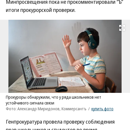
Минпросвещения пока не прокомментировали “Ъ”
итоги прокурорской проверки.
Развернуть на
Прокуроры обнаружили, что у ряда школьников нет
устойчивого сигнала связи
Фото: Александр Миридонов, Коммерсантъ
/
купить фото
Генпрокуратура провела проверку соблюдения
прав школьников и студентов во время