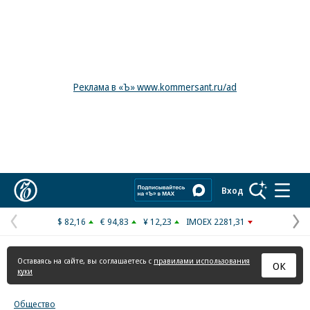
Реклама в «Ъ» www.kommersant.ru/ad
Коммерсантъ
Вход
$ 82,16
€ 94,83
¥ 12,23
IMOEX 2281,31
Предыдущая
С
страница
с
Оставаясь на сайте, вы соглашаетесь с
правилами использования
ОК
куки
Общество