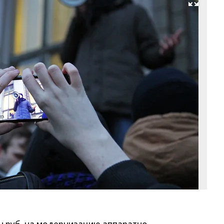
Развернуть на весь экран
Фо
Ю
Ст
Ко