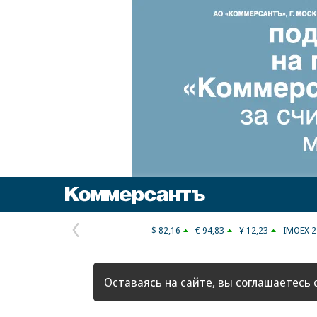
Коммерсантъ
$ 82,16
€ 94,83
¥ 12,23
IMOEX 2
Предыдущая
страница
Оставаясь на сайте, вы соглашаетесь 