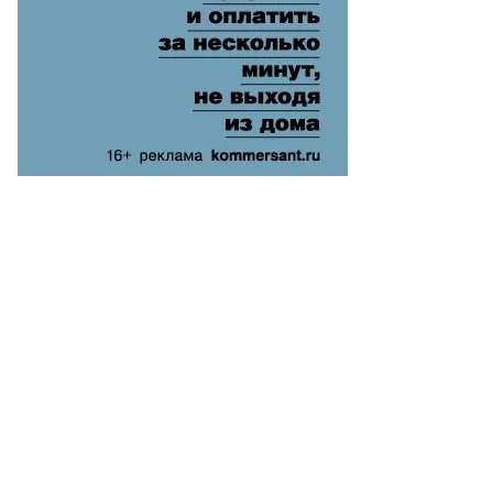
то:
рий
релец,
ммерсантъ