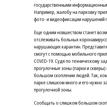
государственными информационным
Например, жалобу на парковку при
фото- и видеофиксации нарушений 
Еще одним новшеством станет воз
отслеживать больных коронавирус
нарушающих карантин. Представите
смогут с помощью мобильного прил
COVID-19. Судя по техническому за
прогулочные зоны (парки и скверы)
большом скоплении людей. Так, ком
парке слишком много и его нужно за
прогулочной зоны.
Сообщать о слишком большом скопл