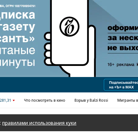
Реклама в «Ъ» www.kommersant.ru/ad
281,31
Что посмотреть в кино
Взрыв у Balzi Rossi
Мигранты в
с
правилами использования куки