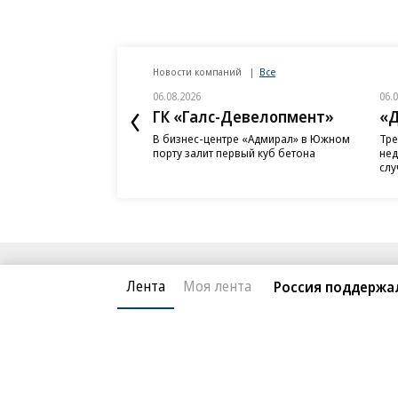
Новости компаний
Все
06.08.2026
06.
ГК «Галс-Девелопмент»
«Д
В бизнес-центре «Адмирал» в Южном
Тре
порту залит первый куб бетона
нед
слу
Благотворительный фонд
О «Коммер
Лента
Моя лента
Россия поддержа
Архив
Контакты
18+ реклама
© АО «Коммерсантъ». 127006, Москва, Оружейный пе