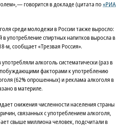
голем»,— говорится в докладе (цитата по
«РИА
голя среди молодежи в России также выросло:
 в употребление спиртных напитков выросла в
18-м, сообщает «Трезвая Россия».
 употребляли алкоголь систематически (раз в
о побуждающими факторами к употреблению
оголя (62% опрошенных) и реклама алкоголя в
азано в материле.
идает снижения численности населения страны
 причин, связанных с употреблением алкоголя,
ибает свыше миллиона человек, подсчитали в