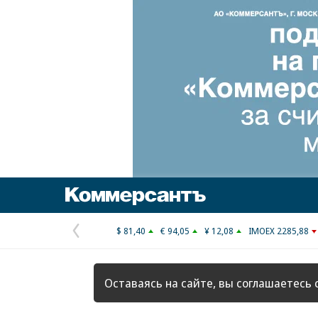
Коммерсантъ
$ 81,40
€ 94,05
¥ 12,08
IMOEX 2285,88
Предыдущая
страница
Оставаясь на сайте, вы соглашаетесь 