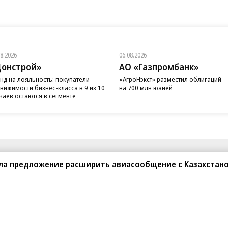
08.2026
06.08.2026
онстрой»
АО «Газпромбанк»
нд на лояльность: покупатели
«АгроНэкст» разместил облигаций
вижимости бизнес-класса в 9 из 10
на 700 млн юаней
чаев остаются в сегменте
санте»
Реклама
Обратная связь
ла предложение расширить авиасообщение с Казахстан
Вакансии
Правовая информация
Android
E-mail рассылки
реулок д. 41,
тел. +7 (495) 797-69-70.
Партнерские проекты/матери