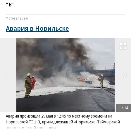
“Ъ”.
Фотогалерея
Авария в Норильске
Развернуть на
1
/
14
Авария произошла 29 мая в 12:45 по местному времени на
Норильской ТЭЦ-3, принадлежащей «Норильско-Таймырской
энергетической компании»