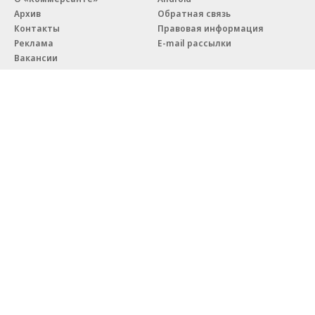
Архив
Обратная связь
Контакты
Правовая информация
Реклама
E-mail рассылки
Вакансии
18+
© АО «Коммерсантъ». 127006, Москва, Оружейный переулок д. 41,
тел. +7 (495) 797-69-70.
Сетевое издание «Коммерсантъ» (доменное имя сайта:
kommersant.ru) зарегистрировано Федеральной службой
по надзору в сфере связи, информационных технологий и массовых
коммуникаций (Роскомнадзор), регистрационный номер и дата
принятия решения о регистрации: серия
Эл № ФС77-76922
от 11 октября 2019 г.
Партнерские проекты/материалы, новости компаний, материалы
с пометкой «Промо» и «Официальное сообщение» опубликованы
на коммерческой основе.
На kommersant.ru применяются рекомендательные технологии.
Подробнее