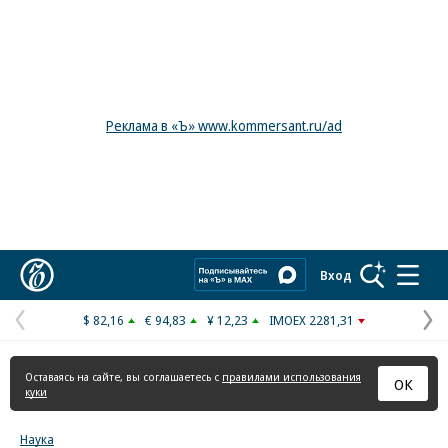
Реклама в «Ъ» www.kommersant.ru/ad
Коммерсантъ
Вход
$ 82,16
€ 94,83
¥ 12,23
IMOEX 2281,31
Предыдущая
С
страница
с
Оставаясь на сайте, вы соглашаетесь с
правилами использования
ОК
куки
Наука