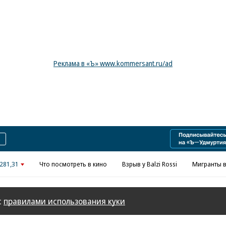
Реклама в «Ъ» www.kommersant.ru/ad
281,31
Что посмотреть в кино
Взрыв у Balzi Rossi
Мигранты в
с
правилами использования куки