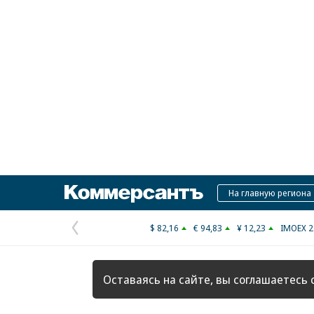
Коммерсантъ
На главную региона
$ 82,16
€ 94,83
¥ 12,23
IMOEX 2
Предыдущая
страница
Оставаясь на сайте, вы соглашаетесь 