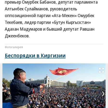
премьер Омурбек Бабанов, депутат парламента
Алтынбек Сулайманов, руководитель
оппозиционной партии «Ата-Мекен» Омурбек
Текебаев, лидер партии «Бутун Кыргызстан»
Адахан Мадумаров и бывший депутат Равшан
Джеенбеков.
Фотогалерея
Беспорядки в Киргизии
Развернуть на