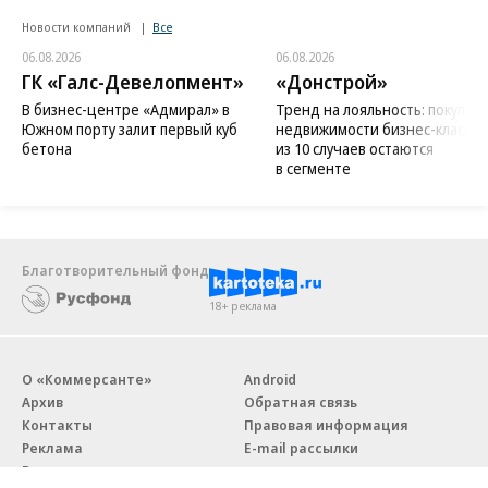
Новости компаний
Все
06.08.2026
06.08.2026
ГК «Галс-Девелопмент»
«Донстрой»
В бизнес-центре «Адмирал» в
Тренд на лояльность: покупат
Южном порту залит первый куб
недвижимости бизнес-класса в
бетона
из 10 случаев остаются
в сегменте
Благотворительный фонд
18+ реклама
О «Коммерсанте»
Android
Архив
Обратная связь
Контакты
Правовая информация
Реклама
E-mail рассылки
Вакансии